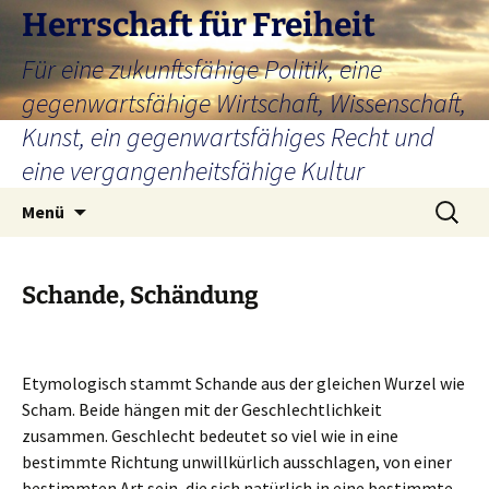
Zum
Herrschaft für Freiheit
Inhalt
Für eine zukunftsfähige Politik, eine
springen
gegenwartsfähige Wirtschaft, Wissenschaft,
Kunst, ein gegenwartsfähiges Recht und
eine vergangenheitsfähige Kultur
Suchen
Menü
nach:
Schande, Schändung
Etymologisch stammt Schande aus der gleichen Wurzel wie
Scham. Beide hängen mit der Geschlechtlichkeit
zusammen. Geschlecht bedeutet so viel wie in eine
bestimmte Richtung unwillkürlich ausschlagen, von einer
bestimmten Art sein, die sich natürlich in eine bestimmte