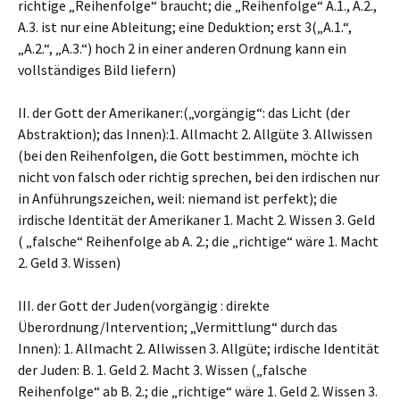
richtige „Reihenfolge“ braucht; die „Reihenfolge“ A.1., A.2.,
A.3. ist nur eine Ableitung; eine Deduktion; erst 3(„A.1.“,
„A.2.“, „A.3.“) hoch 2 in einer anderen Ordnung kann ein
vollständiges Bild liefern)
II. der Gott der Amerikaner:(„vorgängig“: das Licht (der
Abstraktion); das Innen):1. Allmacht 2. Allgüte 3. Allwissen
(bei den Reihenfolgen, die Gott bestimmen, möchte ich
nicht von falsch oder richtig sprechen, bei den irdischen nur
in Anführungszeichen, weil: niemand ist perfekt); die
irdische Identität der Amerikaner 1. Macht 2. Wissen 3. Geld
( „falsche“ Reihenfolge ab A. 2.; die „richtige“ wäre 1. Macht
2. Geld 3. Wissen)
III. der Gott der Juden(vorgängig : direkte
Überordnung/Intervention; „Vermittlung“ durch das
Innen): 1. Allmacht 2. Allwissen 3. Allgüte; irdische Identität
der Juden: B. 1. Geld 2. Macht 3. Wissen („falsche
Reihenfolge“ ab B. 2.; die „richtige“ wäre 1. Geld 2. Wissen 3.