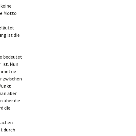
 keine
te Motto
eläutet
ng ist die
ie bedeutet
 ist. Nun
ymmetrie
ur zwischen
 Punkt
man aber
n über die
d die
lächen
st durch