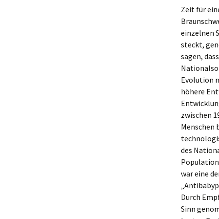
Zeit für ei
Braunschwe
einzelnen S
steckt, gen
sagen, dass
Nationalso
Evolution 
höhere Ent
Entwicklung
zwischen 19
Menschen br
technologis
des Nationa
Population
war eine de
„Antibabypi
Durch Empf
Sinn genomm