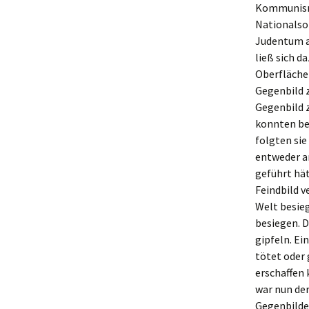
Kommunismu
Nationalso
Judentum a
ließ sich d
Oberfläche 
Gegenbild 
Gegenbild
konnten be
folgten sie
entweder a
geführt hät
Feindbild v
Welt besieg
besiegen. D
gipfeln. Ei
tötet oder 
erschaffen 
war nun der
Gegenbilder