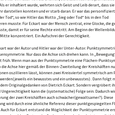
Als er inhaftiert wurde, wehrten sich Geist und Leib derart, dass sie
r darstellen konnten und er starb daran. Er war das personifizier
der Tod“, so wie Hitler das Motto „Sieg oder Tod“ bis in den Tod
eren musste. Für Eckart war der Mensch zentral, eine Glocke, die g
te, damit er für seine Rechte eintritt. Am Beginn der Wellenbildu
r Mitte konzentriert. Ein Aufschrei der Gerechtigkeit.
kart war der Autor und Hitler war der Unter-Autor. Punktsymmetr
sensymmetrie. Nur dass die Achse sich drehen kann. In „Bewegung“
rt früh. Wenn man aus der Punktsymmetrie eine Flächen-Punkts
 die Achse hier gemäß der Binnen-Zweiteilung der Kreishälften n
onen oszillieren lässt, können zwei Kreisviertel symmetrisch am
werden(jeweils ein bewusstes und ein unbewusstes) . Dann folgt 
dem Originalgedanken von Dietrich Eckart. Sondern vergröbert ih
Ungerechtigkeit kann die (systematische) Folge sein. Dadurch wir
ung der zwei Kreishälften auch schwächer(gewaltsamer?). Diese
ung wird durch eine ähnliche Referenz dieser punktgespiegelten F
. Auch für Eckart entstand die Möglichkeit der Punktsymmetrie er