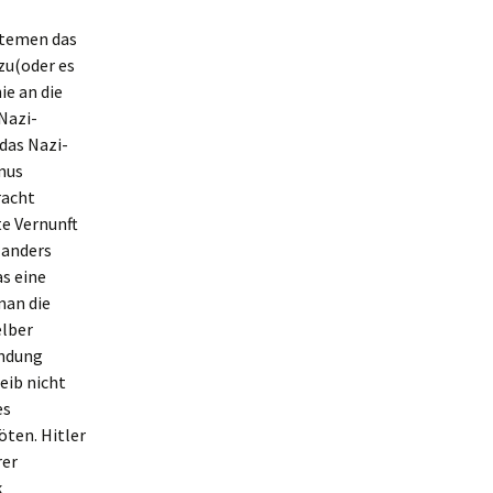
stemen das
zu(oder es
ie an die
Nazi-
das Nazi-
mus
racht
te Vernunft
 anders
s eine
man die
elber
indung
eib nicht
es
öten. Hitler
rer
k