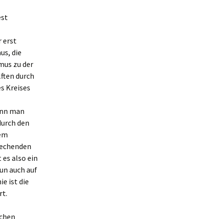
est
 erst
us, die
mus zu der
ften durch
s Kreises
enn man
durch den
sem
rechenden
 es also ein
un auch auf
e ist die
rt.
schen