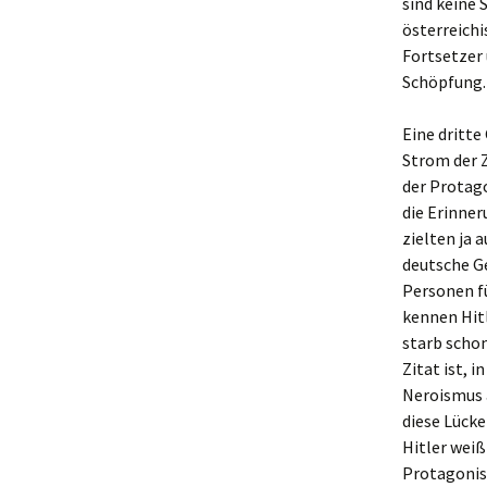
sind keine 
österreichi
Fortsetzer 
Schöpfung. 
Eine dritte
Strom der Z
der Protago
die Erinne
zielten ja 
deutsche Ge
Personen fü
kennen Hitl
starb schon
Zitat ist,
Neroismus a
diese Lücke
Hitler weiß
Protagonist