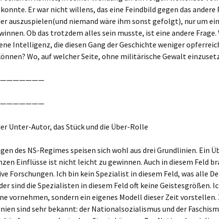
konnte. Er war nicht willens, das eine Feindbild gegen das andere 
der auszuspielen(und niemand wäre ihm sonst gefolgt), nur um ei
winnen. Ob das trotzdem alles sein musste, ist eine andere Frage.
ene Intelligenz, die diesen Gang der Geschichte weniger opferreic
önnen? Wo, auf welcher Seite, ohne militärische Gewalt einzuset
———————
———————
– der Unter-Autor, das Stück und die Über-Rolle
gen des NS-Regimes speisen sich wohl aus drei Grundlinien. Ein Ü
nzen Einflüsse ist nicht leicht zu gewinnen. Auch in diesem Feld b
ive Forschungen. Ich bin kein Spezialist in diesem Feld, was alle De
der sind die Spezialisten in diesem Feld oft keine Geistesgrößen. I
ine vornehmen, sondern ein eigenes Modell dieser Zeit vorstellen.
inien sind sehr bekannt: der Nationalsozialismus und der Faschism