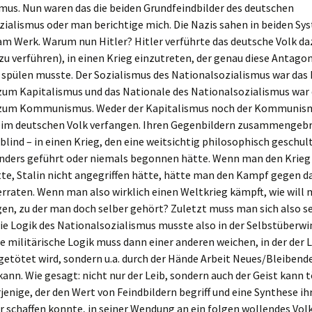
s. Nun waren das die beiden Grundfeindbilder des deutschen
zialismus oder man berichtige mich. Die Nazis sahen in beiden Sy
m Werk. Warum nun Hitler? Hitler verführte das deutsche Volk da
azu verführen), in einen Krieg einzutreten, der genau diese Antagon
spülen musste. Der Sozialismus des Nationalsozialismus war das 
zum Kapitalismus und das Nationale des Nationalsozialismus war 
 zum Kommunismus. Weder der Kapitalismus noch der Kommunis
im deutschen Volk verfangen. Ihren Gegenbildern zusammengeb
 blind – in einen Krieg, den eine weitsichtig philosophisch geschul
nders geführt oder niemals begonnen hätte. Wenn man den Krieg
te, Stalin nicht angegriffen hätte, hätte man den Kampf gegen da
erraten. Wenn man also wirklich einen Weltkrieg kämpft, wie will 
en, zu der man doch selber gehört? Zuletzt muss man sich also s
ie Logik des Nationalsozialismus musste also in der Selbstüberw
ne militärische Logik muss dann einer anderen weichen, in der der L
getötet wird, sondern u.a. durch der Hände Arbeit Neues/Bleibend
kann. Wie gesagt: nicht nur der Leib, sondern auch der Geist kann t
jenige, der den Wert von Feindbildern begriff und eine Synthese ih
 schaffen konnte, in seiner Wendung an ein folgen wollendes Vol