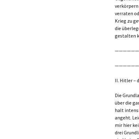
verkörpern 
verraten o
Krieg zu ge
die überleg
gestalten k
——————
——————
II. Hitler 
Die Grundla
über die ga
halt intens
angeht. Lei
mir hier ke
drei Grundl