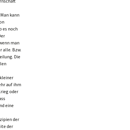
rnschaft
. Man kann
von
b es noch
Der
, wenn man
 alle. Bzw.
eilung. Die
hlen
kleiner
ehr auf ihm
rieg oder
ass
nd eine
zipien der
ite der