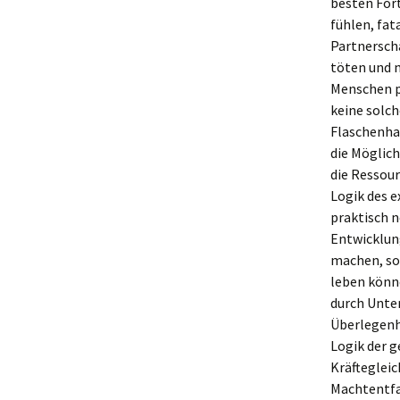
besten Fort
fühlen, fat
Partnersch
töten und 
Menschen p
keine solc
Flaschenhal
die Möglich
die Ressour
Logik des 
praktisch 
Entwicklung
machen, so
leben könn
durch Unte
Überlegenh
Logik der 
Kräftegleic
Machtentfal