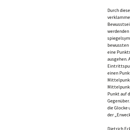
Durch diese
verklammer
Bewusstsei
werdenden V
spiegelsym
bewussten 
eine Punkt
ausgehen. A
Eintrittsp
einen Punkt
Mittelpunk
Mittelpunk
Punkt auf d
Gegenüber. 
die Glocke 
der „Erweck
Dietrich Ec