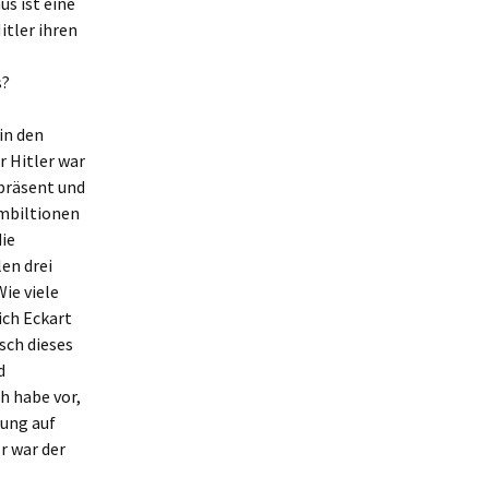
s ist eine
itler ihren
s?
in den
r Hitler war
 präsent und
Ambiltionen
die
len drei
ie viele
ich Eckart
sch dieses
d
h habe vor,
kung auf
r war der