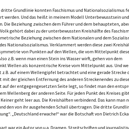
 dritte Grundlinie konnten Faschismus und Nationalsozialismus f
t werden. Und das heißt in meinem Modell Unterbewusstsein und
n. Die Beziehung zwischen dem Führer und dem behaupteten, aber
olk gehört dabei zu der unterbewussten Kreishälfte des Faschism
metrische Beziehung zwischen dem Nationalen und dem Sozialis
des Nationalsozialismus. Verklammert werden diese zwei Kreishäl
symmetrie von Punkten auf den Wellen, die vom Mittelpunkt diese
lso z.B. wenn man einen Stein ins Wasser wirft, gehen von dem
unkt Wellen als konzentrische Kreise vom Mittelpunkt aus. Und w
 z.B. auf einem Wellengipfel betrachtet und eine gerade Strecke 
t mit der gleichen Entfernung des anderen Streckenendes zu die
t auf der entgegengesetzten Seite legt, so findet man den entsp
em Wellenberg der anderen Seite. Für jeden Punkt des Kreises gibt
Keiner geht leer aus. Die Kreishälften verbindend. Das kann man n
und den von ihr ausgehenden Schall übertragen. Die dritte Grundlini
ung“. „Deutschland erwache!“ war die Botschaft von Dietrich Ecka
kart war ein Autor von u.a. Dramen, Streitschriften und journalisti