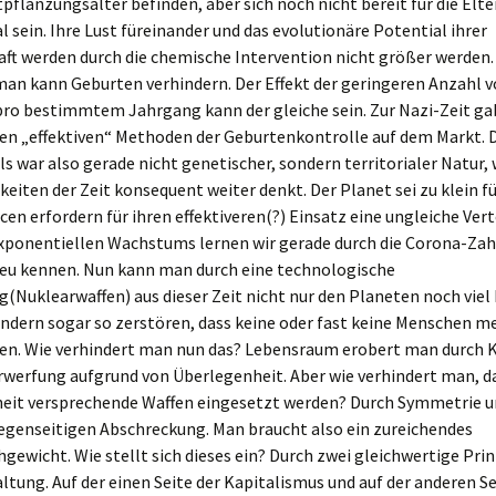
pflanzungsalter befinden, aber sich noch nicht bereit für die Elte
Deutschland im Selbst
al sein. Ihre Lust füreinander und das evolutionäre Potential ihrer
(“Selbstsekte”)
aft werden durch die chemische Intervention nicht größer werden
man kann Geburten verhindern. Der Effekt der geringeren Anzahl 
ro bestimmtem Jahrgang kann der gleiche sein. Zur Nazi-Zeit ga
hen „effektiven“ Methoden der Geburtenkontrolle auf dem Markt. 
s war also gerade nicht genetischer, sondern territorialer Natur
keiten der Zeit konsequent weiter denkt. Der Planet sei zu klein für
cen erfordern für ihren effektiveren(?) Einsatz eine ungleiche Vert
exponentiellen Wachstums lernen wir gerade durch die Corona-Za
neu kennen. Nun kann man durch eine technologische
(Nuklearwaffen) aus dieser Zeit nicht nur den Planeten noch viel 
ndern sogar so zerstören, dass keine oder fast keine Menschen m
en. Wie verhindert man nun das? Lebensraum erobert man durch K
rwerfung aufgrund von Überlegenheit. Aber wie verhindert man, d
eit versprechende Waffen eingesetzt werden? Durch Symmetrie u
gegenseitigen Abschreckung. Man braucht also ein zureichendes
hgewicht. Wie stellt sich dieses ein? Durch zwei gleichwertige Prin
tung. Auf der einen Seite der Kapitalismus und auf der anderen Se