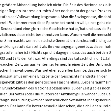
Modell
Fotos
ne größere Abhandlung habe ich nicht. Die Zeit des Nationalsoziali
Agitation
Planetenstaat
Der deutsche Verein
Lokales
Film(
Gifh
iger Region interessiert mich. Aber noch mehr der ganze Prozess
Kriegsgefahr für die
Analysen
Christli
Ukraine
Hinter der Trinität
Neue Te
Eigen
tufen der Volkswerdung insgesamt. Also die Soziogenese, die dah
Bevölkerungspolitik
Der deutsche Stab
Wissenslücken
Kunst
Fremde in Deutschland
erell. Wie immer man diese Epoche betrachten will, eines geht nic
„Strategische Beratung“
Mathematik des Lichts
Tao Te K
Eigen
 Deutschland eine glorreiche Geschichte hatte/hat und dass die E
Die deutsche Familie
Das Ende einer Testseite
Kunst
Unbekannte Daten und
zialismus diese nicht beschmutzen kann. Warum: weil die mensch
Tyrannei, Königtum und
offizielle Wörter
nur Sinn macht, wenn die nächste Generation durchschnittlich ges
Die deutsche Kaste
Demokratie(1)
Musik(
wicklungsstufe darstellt als ihre vorangegangene(bzw. dieser hö
Genealogien
Der deutsche Stamm
Der slawische
Maler
sstufe näher ist). Nichts spricht dagegen, dass das auch bei den
Zusammenhang
33 und 1945 der Fall war. Allerdings sind das tatsächlich nur 12 Ja
Der deutsche Verbund
Texte
auchen Zeit, um aus Fehlern zu lernen. In einer Zeit des Umbruch
Der sich selbst kittende
chen Innovationen. Was viel eher zutreffen könnte: dass es sich be
Riss
Die Welt in Deutschland
lsozialismus um eine Engstelle der Geschichte handelte. In der
(“Verbandswelt”)
Systemtheorie
sgenetik gibt es den genetischen Flaschenhals. „Lebensraum“ (i
r Grundvokabeln des Nationalsozialismus. Zu der Zeit gab es noch
Deutschland in der Welt
(“Standesselbst”) und
lle“. Der Vater (oder die Mutter) der Antibabypille war der Jude Car
das Selbst in
ängnisverhütung wird der menschlichen Sexualität ihr eigener u
Deutschland
(“Weltstand”)
en. Das kann für heterosexuelle Menschen, die sich lieben und di