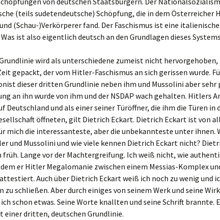
Schöpfungen von deutschen Staatsbürgern. Der Nationalsozialismu
sche (teils sudetendeutsche) Schöpfung, die in dem Österreicher H
und (Schau-)Verkörperer fand. Der Faschismus ist eine italienische
Was ist also eigentlich deutsch an den Grundlagen dieses System
 Grundlinie wird als unterschiedene zumeist nicht hervorgehoben, 
eit gepackt, der vom Hitler-Faschismus an sich gerissen wurde. Fü
nist dieser dritten Grundlinie neben ihm und Mussolini aber sehr
rung an ihn wurde von ihm und der NSDAP wach gehalten. Hitlers 
auf Deutschland und als einer seiner Türöffner, die ihm die Türen in 
sellschaft öffneten, gilt Dietrich Eckart. Dietrich Eckart ist von al
r mich die interessanteste, aber die unbekannteste unter ihnen. W
er und Mussolini und wie viele kennen Dietrich Eckart nicht? Dietr
 früh. Lange vor der Machtergreifung. Ich weiß nicht, wie authenti
 in dem er Hitler Megalomanie zwischen einem Messias-Komplex un
ttestiert. Auch über Dietrich Eckart weiß ich noch zu wenig und ic
n zu schließen. Aber durch einiges von seinem Werk und seine Wir
 ich schon etwas. Seine Worte knallten und seine Schrift brannte. E
 einer dritten, deutschen Grundlinie.