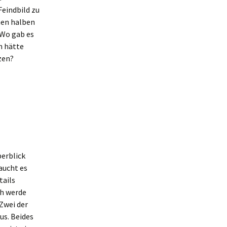
Feindbild zu
nen halben
 Wo gab es
h hätte
zen?
berblick
raucht es
tails
ch werde
 Zwei der
us. Beides