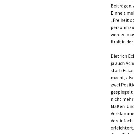
Beiträgen. 
Einheit meh
„Freiheit o
personifizi
werden muss
Kraft in de
Dietrich Ec
ja auch Ach
starb Ecka
macht, also
zwei Positi
gespiegelt 
nicht mehr 
Maßen. Und 
Verklammer
Vereinfach
erleichtert