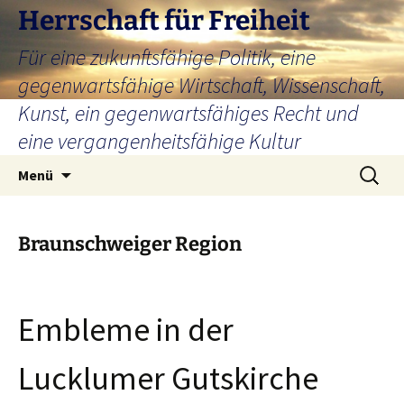
Zum
Herrschaft für Freiheit
Inhalt
Für eine zukunftsfähige Politik, eine
springen
gegenwartsfähige Wirtschaft, Wissenschaft,
Kunst, ein gegenwartsfähiges Recht und
eine vergangenheitsfähige Kultur
Suchen
Menü
nach:
Braunschweiger Region
Embleme in der
Lucklumer Gutskirche