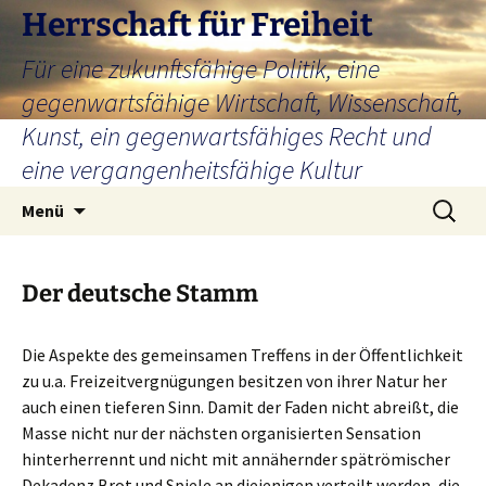
Zum
Herrschaft für Freiheit
Inhalt
Für eine zukunftsfähige Politik, eine
springen
gegenwartsfähige Wirtschaft, Wissenschaft,
Kunst, ein gegenwartsfähiges Recht und
eine vergangenheitsfähige Kultur
Suchen
Menü
nach:
Der deutsche Stamm
Die Aspekte des gemeinsamen Treffens in der Öffentlichkeit
zu u.a. Freizeitvergnügungen besitzen von ihrer Natur her
auch einen tieferen Sinn. Damit der Faden nicht abreißt, die
Masse nicht nur der nächsten organisierten Sensation
hinterherrennt und nicht mit annähernder spätrömischer
Dekadenz Brot und Spiele an diejenigen verteilt werden, die