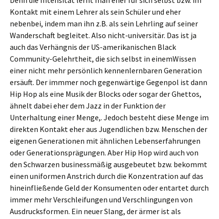
Denn die Intensität lernt man eher für sich selbst bzw. im
Kontakt mit einem Lehrer als sein Schüler und eher
nebenbei, indem man ihn z.B. als sein Lehrling auf seiner
Wanderschaft begleitet. Also nicht-universitär. Das ist ja
auch das Verhängnis der US-amerikanischen Black
Community-Gelehrtheit, die sich selbst in einemWissen
einer nicht mehr persönlich kennenlernbaren Generation
ersäuft. Der immmer noch gegenwärtige Gegenpol ist dann
Hip Hop als eine Musik der Blocks oder sogar der Ghettos,
ähnelt dabei eher dem Jazz in der Funktion der
Unterhaltung einer Menge,. Jedoch besteht diese Menge im
direkten Kontakt eher aus Jugendlichen bzw. Menschen der
eigenen Generationen mit ähnlichen Lebenserfahrungen
oder Generationsprägungen. Aber Hip Hop wird auch von
den Schwarzen businessmäßig ausgebeutet bzw. bekommt
einen uniformen Anstrich durch die Konzentration auf das
hineinfließende Geld der Konsumenten oder entartet durch
immer mehr Verschleifungen und Verschlingungen von
Ausdrucksformen. Ein neuer Slang, der ärmer ist als