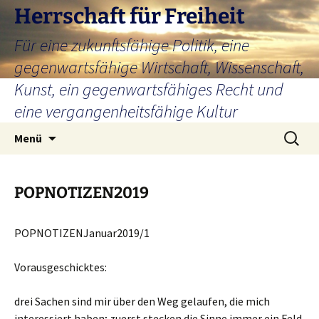
Zum
Herrschaft für Freiheit
Inhalt
Für eine zukunftsfähige Politik, eine
springen
gegenwartsfähige Wirtschaft, Wissenschaft,
Kunst, ein gegenwartsfähiges Recht und
eine vergangenheitsfähige Kultur
Suchen
Menü
nach:
POPNOTIZEN2019
POPNOTIZENJanuar2019/1
Vorausgeschicktes:
drei Sachen sind mir über den Weg gelaufen, die mich
interessiert haben; zuerst stecken die Sinne immer ein Feld