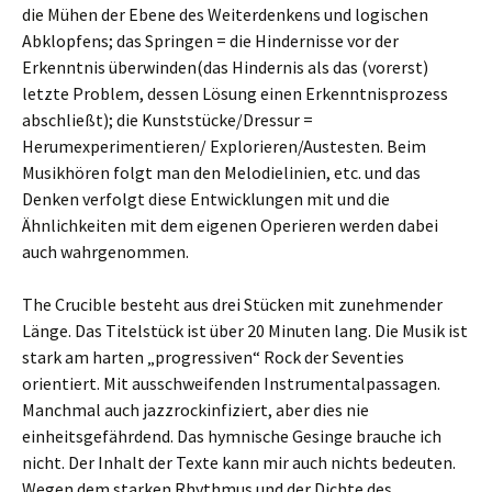
die Mühen der Ebene des Weiterdenkens und logischen
Abklopfens; das Springen = die Hindernisse vor der
Erkenntnis überwinden(das Hindernis als das (vorerst)
letzte Problem, dessen Lösung einen Erkenntnisprozess
abschließt); die Kunststücke/Dressur =
Herumexperimentieren/ Explorieren/Austesten. Beim
Musikhören folgt man den Melodielinien, etc. und das
Denken verfolgt diese Entwicklungen mit und die
Ähnlichkeiten mit dem eigenen Operieren werden dabei
auch wahrgenommen.
The Crucible besteht aus drei Stücken mit zunehmender
Länge. Das Titelstück ist über 20 Minuten lang. Die Musik ist
stark am harten „progressiven“ Rock der Seventies
orientiert. Mit ausschweifenden Instrumentalpassagen.
Manchmal auch jazzrockinfiziert, aber dies nie
einheitsgefährdend. Das hymnische Gesinge brauche ich
nicht. Der Inhalt der Texte kann mir auch nichts bedeuten.
Wegen dem starken Rhythmus und der Dichte des