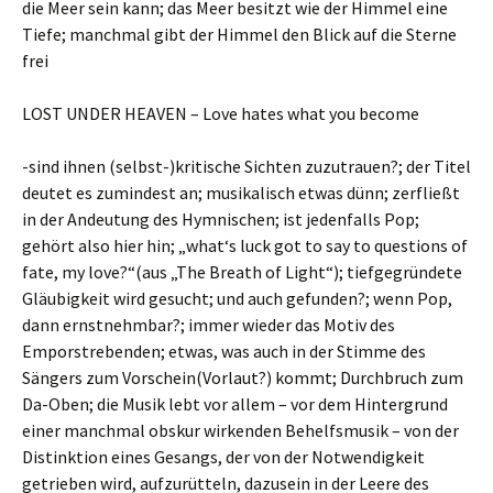
die Meer sein kann; das Meer besitzt wie der Himmel eine
Tiefe; manchmal gibt der Himmel den Blick auf die Sterne
frei
LOST UNDER HEAVEN – Love hates what you become
-sind ihnen (selbst-)kritische Sichten zuzutrauen?; der Titel
deutet es zumindest an; musikalisch etwas dünn; zerfließt
in der Andeutung des Hymnischen; ist jedenfalls Pop;
gehört also hier hin; „what‘s luck got to say to questions of
fate, my love?“(aus „The Breath of Light“); tiefgegründete
Gläubigkeit wird gesucht; und auch gefunden?; wenn Pop,
dann ernstnehmbar?; immer wieder das Motiv des
Emporstrebenden; etwas, was auch in der Stimme des
Sängers zum Vorschein(Vorlaut?) kommt; Durchbruch zum
Da-Oben; die Musik lebt vor allem – vor dem Hintergrund
einer manchmal obskur wirkenden Behelfsmusik – von der
Distinktion eines Gesangs, der von der Notwendigkeit
getrieben wird, aufzurütteln, dazusein in der Leere des