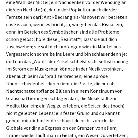
eine Wahl der Mittel; ein Nachdenken vor der Wendung an
die/den Nächste(n), der in der Popkultur auch die/der
Fernste sein darf; Anti-Bedrängnis-Manöver; wir betreten
das Eis auch, wenn es bricht; ja, wir gehen das Risiko ein;
denn im Bereich des Symbolischen sind alle Probleme
schon gelöst; höre diese „Realität“!; lass‘ sie auf dich
zuschweben; sie soll dich umfangen wie ein Mantel aus
Vergessen; ich schreibe ins Leere und bin schlauer denn je;
und nun das „Wohl“: der Zirkel schließt sich; Selbstfindung
im Strom der Musik; man könnte in der Musik versinken,
aber auch beim Aufprall zerbrechen; eine spröde
Unentschiedenheit durchzieht die Platte, die nur als
Nachtschattenpflanze Blüten in einem Kontinuum von
Grauschattierungen schlagen darf; die Musik lädt zur
Meditation ein; ein Weg zu erleben, die Seiten des (noch)
nicht gelebten Lebens; ein fester Grund und du kannst
gehen; mit dir hinter dir schaust du nicht zurück; das
Globale vor dir als Expression der Grenzen von allem;
immer wieder läuft man in Gefahr, ein Wesen zu verletzen,