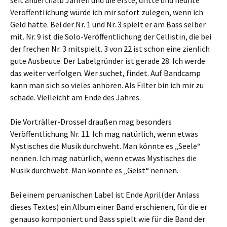
seit anderthalb Jahren und die erste, dritte und neunte
Veröffentlichung würde ich mir sofort zulegen, wenn ich
Geld hätte. Bei der Nr. 1 und Nr. 3 spielt er am Bass selber
mit. Nr. 9 ist die Solo-Veröffentlichung der Cellistin, die bei
der frechen Nr. 3 mitspielt. 3 von 22 ist schon eine zienlich
gute Ausbeute. Der Labelgründer ist gerade 28. Ich werde
das weiter verfolgen. Wer suchet, findet. Auf Bandcamp
kann man sich so vieles anhören. Als Filter bin ich mir zu
schade. Vielleicht am Ende des Jahres.
Die Vorträller-Drossel draußen mag besonders
Veröffentlichung Nr. 11. Ich mag natürlich, wenn etwas
Mystisches die Musik durchweht. Man könnte es „Seele“
nennen. Ich mag natürlich, wenn etwas Mystisches die
Musik durchwebt. Man könnte es „Geist“ nennen.
Bei einem peruanischen Label ist Ende April(der Anlass
dieses Textes) ein Album einer Band erschienen, für die er
genauso komponiert und Bass spielt wie für die Band der