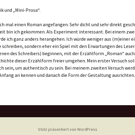
Modell
Foto
Agitation
Planetenstaat
Der deutsche Verein
Lokales
Film(
Gifh
rik und „Mini-Prosa“.
Kriegsgefahr für die
Analysen
Christli
Ukraine
Hinter der Trinität
Neue Te
Eige
Bevölkerungspolitik
Der deutsche Stab
Wissenslücken
Kuns
ch mal einen Roman angefangen. Sehr dicht und sehr direkt geschr
Fremde in Deutschland
eit bin ich gekommen. Als Experiment interessant. Bei einem zwe
„Strategische Beratung“
Mathematik des Lichts
Tao Te K
Eige
Die deutsche Familie
Das Ende einer Testseite
Kunst
rde ich ganz anders herangehen. Ich würde weniger aus (m)einer e
Unbekannte Daten und
Tyrannei, Königtum und
offizielle Wörter
 schreiben, sondern eher ein Spiel mit den Erwartungen des Leser
Die deutsche Kaste
Demokratie(1)
Musik
denen des Schreibers) beginnen, mit der Erzählform „Roman“ auc
Genealogien
chichte dieser Erzählform freier umgehen. Mein erster Versuch sol
Der deutsche Stamm
Der slawische
Male
ch sein, um authentisch zu sein. Bei meinem zweiten Versuch werd
Zusammenhang
Anfang an kennen und danach die Form der Gestaltung ausrichten.
Der deutsche Verbund
Text
Der sich selbst kittende
Riss
Die Welt in Deutschland
(“Verbandswelt”)
Systemtheorie
Deutschland in der Welt
(“Standesselbst”) und
das Selbst in
Deutschland
(“Weltstand”)
Stolz präsentiert von WordPress