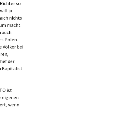
 Richter so
ill ja
auch nichts
arum macht
n auch
tes Polen-
 Völker bei
ären,
Chef der
 Kapitalist
TO ist
r eigenen
wert, wenn