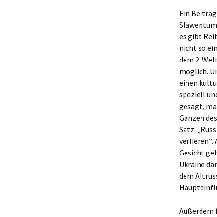
Ein Beitra
Slawentums
es gibt Re
nicht so e
dem 2. Welt
möglich. Un
einen kult
speziell u
gesagt, ma
Ganzen des
Satz: „Russ
verlieren“.
Gesicht ge
Ukraine dan
dem Altrus
Haupteinfl
Außerdem fü