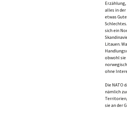
Erzählung, 
alles in de
etwas Gutes
Schlechtes
sich ein No
Skandinavie
Litauen. W
Handlungsvo
obwohl sie 
norwegische
ohne Intere
Die NATO da
nämlich zur
Territorien
sie an der 