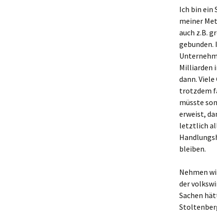
Ich bin ein
meiner Met
auch z.B. g
gebunden. 
Unternehme
Milliarden 
dann. Viel
trotzdem fa
müsste son
erweist, da
letztlich 
Handlungsh
bleiben.
Nehmen wir 
der volkswi
Sachen hätt
Stoltenber