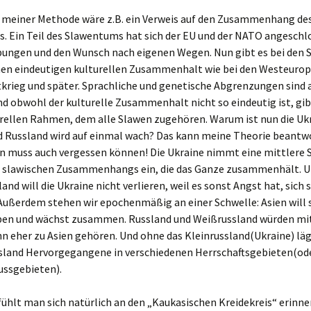
Deutschland im Selbst
g meiner Methode wäre z.B. ein Verweis auf den Zusammenhang de
(“Selbstsekte”)
. Ein Teil des Slawentums hat sich der EU und der NATO angeschl
ibungen und den Wunsch nach eigenen Wegen. Nun gibt es bei den 
inen eindeutigen kulturellen Zusammenhalt wie bei den Westeurop
krieg und später. Sprachliche und genetische Abgrenzungen sind 
d obwohl der kulturelle Zusammenhalt nicht so eindeutig ist, gib
urellen Rahmen, dem alle Slawen zugehören. Warum ist nun die Uk
nd Russland wird auf einmal wach? Das kann meine Theorie beantw
n muss auch vergessen können! Die Ukraine nimmt eine mittlere 
 slawischen Zusammenhangs ein, die das Ganze zusammenhält. Un
land will die Ukraine nicht verlieren, weil es sonst Angst hat, sich 
 Außerdem stehen wir epochenmäßig an einer Schwelle: Asien will s
ben und wächst zusammen. Russland und Weißrussland würden mit
n eher zu Asien gehören. Und ohne das Kleinrussland(Ukraine) läg
sland Hervorgegangene in verschiedenen Herrschaftsgebieten(od
ussgebieten).
hlt man sich natürlich an den „Kaukasischen Kreidekreis“ erinner