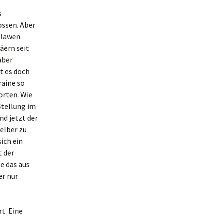
s
ossen. Aber
Slawen
äern seit
aber
t es doch
raine so
orten. Wie
Stellung im
d jetzt der
selber zu
ich ein
 der
e das aus
er nur
t. Eine