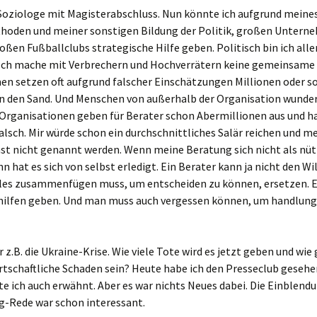
Modell
Foto
 Soziologe mit Magisterabschluss. Nun könnte ich aufgrund meine
Agitation
Planetenstaat
Der deutsche Verein
Lokales
Film(
Gifh
hoden und meiner sonstigen Bildung der Politik, großen Untern
Kriegsgefahr für die
Analysen
Christli
Ukraine
Hinter der Trinität
Neue Te
Eige
roßen Fußballclubs strategische Hilfe geben. Politisch bin ich alle
Bevölkerungspolitik
Der deutsche Stab
Wissenslücken
Kunst
Fremde in Deutschland
Ich mache mit Verbrechern und Hochverrätern keine gemeinsame 
„Strategische Beratung“
Mathematik des Lichts
Tao Te K
Eige
n setzen oft aufgrund falscher Einschätzungen Millionen oder s
Die deutsche Familie
Das Ende einer Testseite
Kunst
Unbekannte Daten und
in den Sand. Und Menschen von außerhalb der Organisation wunder
Tyrannei, Königtum und
offizielle Wörter
e Organisationen geben für Berater schon Abermillionen aus und h
Die deutsche Kaste
Demokratie(1)
Musik
lsch. Mir würde schon ein durchschnittliches Salär reichen und 
Genealogien
Der deutsche Stamm
Der slawische
Maler
st nicht genannt werden. Wenn meine Beratung sich nicht als nüt
Zusammenhang
nn hat es sich von selbst erledigt. Ein Berater kann ja nicht den Wil
Der deutsche Verbund
Texte
alles zusammenfügen muss, um entscheiden zu können, ersetzen. E
Der sich selbst kittende
ilfen geben. Und man muss auch vergessen können, um handlung
Riss
Die Welt in Deutschland
(“Verbandswelt”)
Systemtheorie
z.B. die Ukraine-Krise. Wie viele Tote wird es jetzt geben und wie
Deutschland in der Welt
(“Standesselbst”) und
rtschaftliche Schaden sein? Heute habe ich den Presseclub gesehe
das Selbst in
e ich auch erwähnt. Aber es war nichts Neues dabei. Die Einblend
Deutschland
(“Weltstand”)
g-Rede war schon interessant.