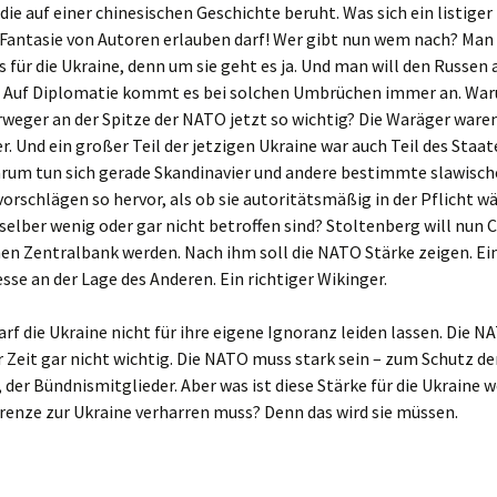
die auf einer chinesischen Geschichte beruht. Was sich ein listiger
r Fantasie von Autoren erlauben darf! Wer gibt nun wem nach? Man w
 für die Ukraine, denn um sie geht es ja. Und man will den Russen 
. Auf Diplomatie kommt es bei solchen Umbrüchen immer an. W
rweger an der Spitze der NATO jetzt so wichtig? Die Waräger ware
r. Und ein großer Teil der jetzigen Ukraine war auch Teil des Staa
arum tun sich gerade Skandinavier und andere bestimmte slawische
rschlägen so hervor, als ob sie autoritätsmäßig in der Pflicht w
selber wenig oder gar nicht betroffen sind? Stoltenberg will nun 
n Zentralbank werden. Nach ihm soll die NATO Stärke zeigen. Ein
sse an der Lage des Anderen. Ein richtiger Wikinger.
rf die Ukraine nicht für ihre eigene Ignoranz leiden lassen. Die NA
 Zeit gar nicht wichtig. Die NATO muss stark sein – zum Schutz de
, der Bündnismitglieder. Aber was ist diese Stärke für die Ukraine 
Grenze zur Ukraine verharren muss? Denn das wird sie müssen.