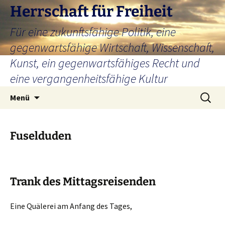
Zum
Herrschaft für Freiheit
Inhalt
Für eine zukunftsfähige Politik, eine
springen
gegenwartsfähige Wirtschaft, Wissenschaft,
Kunst, ein gegenwartsfähiges Recht und
eine vergangenheitsfähige Kultur
Suchen
Menü
nach:
Fuselduden
Trank des Mittagsreisenden
Eine Quälerei am Anfang des Tages,